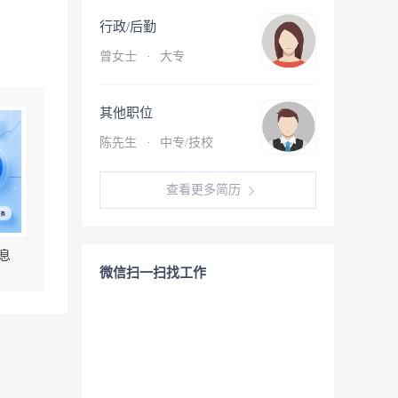
行政/后勤
曾女士
·
大专
其他职位
陈先生
·
中专/技校
查看更多简历
息
微信扫一扫找工作