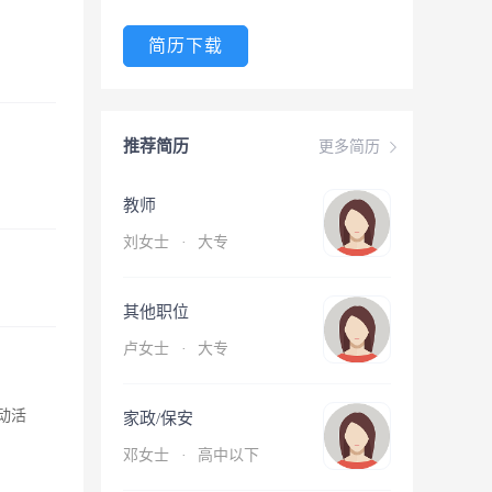
简历下载
推荐简历
更多简历
教师
刘女士
·
大专
其他职位
卢女士
·
大专
动活
家政/保安
邓女士
·
高中以下